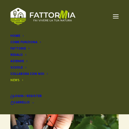
HOME
COME FUNZIONA
FATTORIE
REGALO
MOSTRA TUTTO
LIFESTYLE
TRAVEL
BUSINESS
NEWS
AZIENDE
SOSTENIBILITÀ
SCUOLA
SCUOLE
COLLABORA CON NOI
NEWS
NEWS
SCUOLA
LOGIN / REGISTER
CARRELLO