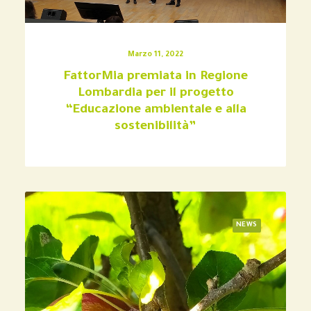
Marzo 11, 2022
FattorMia premiata in Regione
Lombardia per il progetto
“Educazione ambientale e alla
sostenibilità”
NEWS