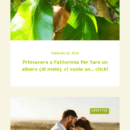
Febbraio 22, 2022
Primavera a Fattormia Per fare un
albero (di mele), ci vuole un… click!
LIFESTYLE