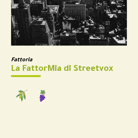
Fattoria
La FattorMia di Streetvox