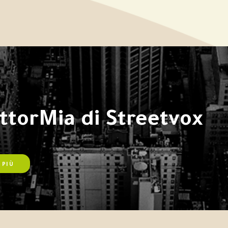
attorMia di Streetvox
 PIÙ