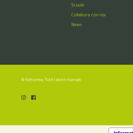
Scuole
Collabora con noi
News
© Fattormia. Tutti i diritti riservati