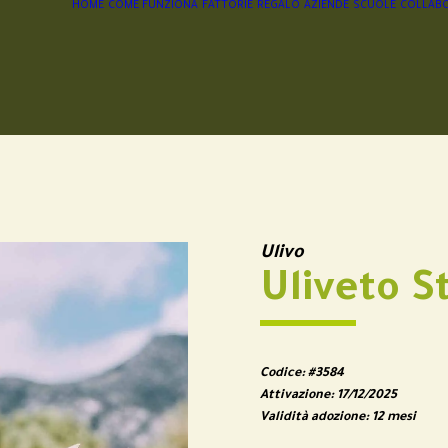
HOME
COME FUNZIONA
FATTORIE
REGALO
AZIENDE
SCUOLE
COLLABO
Ulivo
Uliveto S
Codice:
#3584
Attivazione:
17/12/2025
Validità adozione:
12 mesi