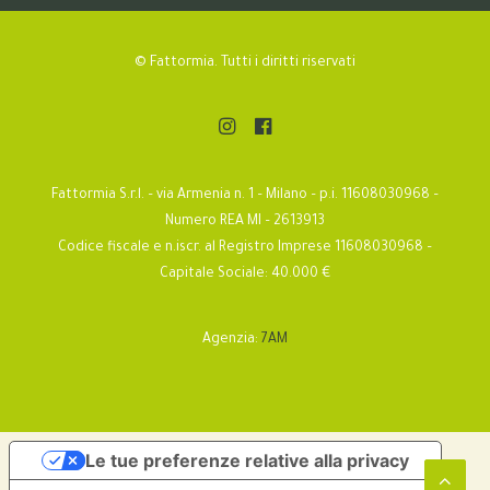
© Fattormia. Tutti i diritti riservati
Fattormia S.r.l. – via Armenia n. 1 – Milano – p.i. 11608030968 –
Numero REA MI – 2613913
Codice fiscale e n.iscr. al Registro Imprese 11608030968 –
Capitale Sociale: 40.000 €
Agenzia:
7AM
Le tue preferenze relative alla privacy