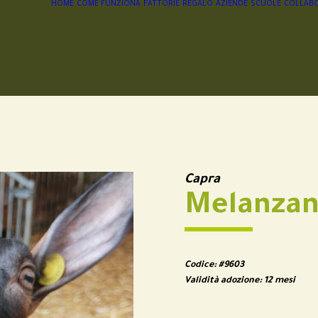
HOME
COME FUNZIONA
FATTORIE
REGALO
AZIENDE
SCUOLE
COLLABO
Capra
Melanzan
Codice:
#9603
Validità adozione:
12 mesi