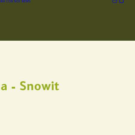
RA CON NOI
NEWS
a – Snowit