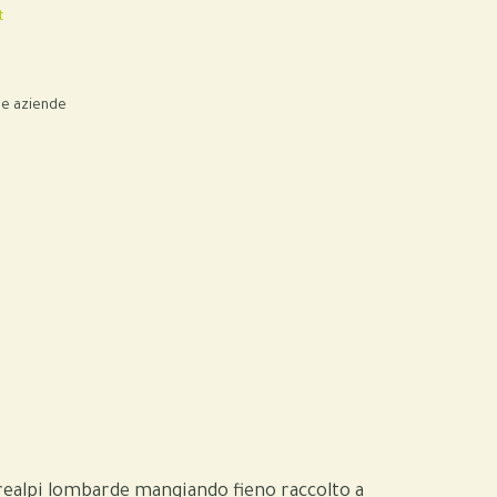
t
le aziende
Prealpi lombarde mangiando fieno raccolto a