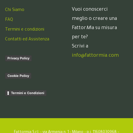
Vuoi conoscerci
Chi Siamo
meglio o creare una
FAQ
Fattor
M
ia su misura
Termini e condizioni
per te?
Contatti ed Assistenza
Scrivi a
info@fattormia.com
Privacy Policy
Cookie Policy
Termini e Condizioni
Fattormia S.r.l. – via Armenia n. 1 – Milano – p.i. 11608030968 –