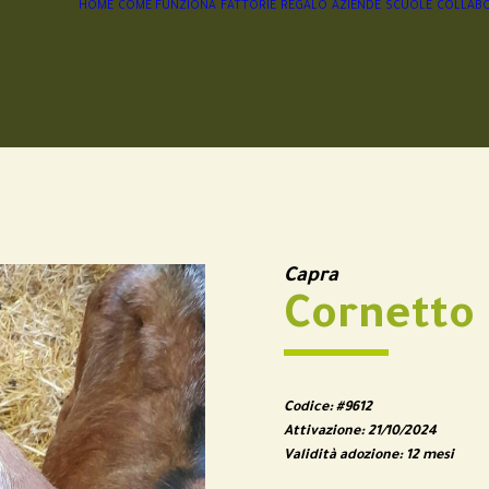
HOME
COME FUNZIONA
FATTORIE
REGALO
AZIENDE
SCUOLE
COLLABO
Capra
Cornetto
Codice:
#9612
Attivazione:
21/10/2024
Validità adozione:
12 mesi