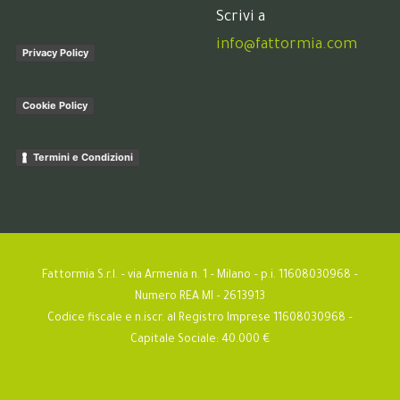
Scrivi a
info@fattormia.com
Privacy Policy
Cookie Policy
Termini e Condizioni
Fattormia S.r.l. – via Armenia n. 1 – Milano – p.i. 11608030968 –
Numero REA MI – 2613913
Codice fiscale e n.iscr. al Registro Imprese 11608030968 –
Capitale Sociale: 40.000 €