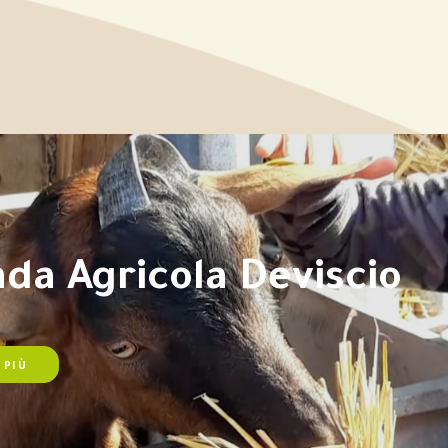
nda Agricola Deviscio
 PIÙ