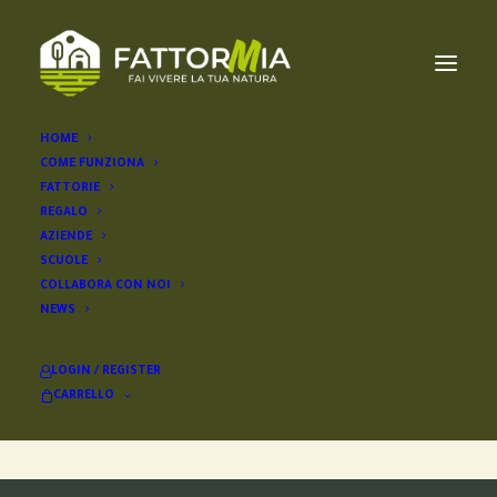
HOME
COME FUNZIONA
FATTORIE
REGALO
Non ho trovato nulla
AZIENDE
SCUOLE
Sembra che non possiamo trovare quello che
COLLABORA CON NOI
NEWS
stati cercando. Forse ti può aiutare la ricerca.
LOGIN / REGISTER
CARRELLO