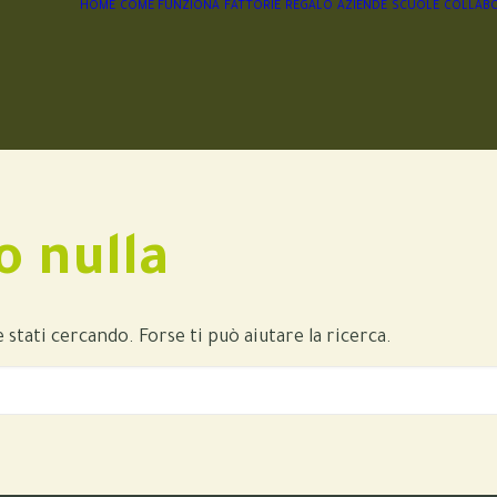
HOME
COME FUNZIONA
FATTORIE
REGALO
AZIENDE
SCUOLE
COLLABO
o nulla
tati cercando. Forse ti può aiutare la ricerca.