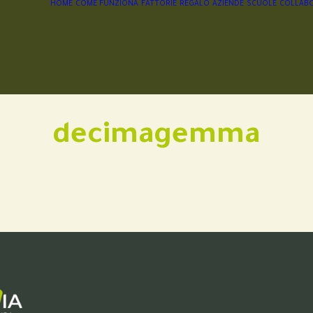
HOME
COME FUNZIONA
FATTORIE
REGALO
AZIENDE
SCUOLE
COLLABO
decimagemma