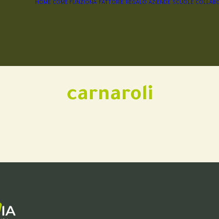
HOME
COME FUNZIONA
FATTORIE
REGALO
AZIENDE
SCUOLE
COLLABO
carnaroli