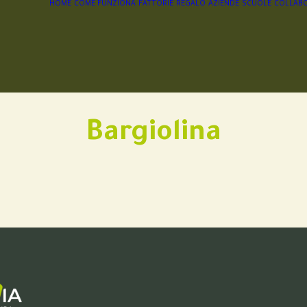
HOME
COME FUNZIONA
FATTORIE
REGALO
AZIENDE
SCUOLE
COLLABO
Bargiolina