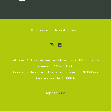
© Fattormia. Tutti i diritti riservati
Fattormia S.r.l. – via Armenia n. 1 – Milano – p.i. 11608030968 –
Numero REA MI – 2613913
Codice fiscale e n.iscr. al Registro Imprese 11608030968 –
Capitale Sociale: 40.000 €
Agenzia:
7AM