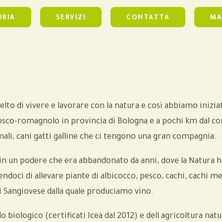
ORIA
SERVIZI
CONTATTA
MA
to di vivere e lavorare con la natura e così abbiamo iniziato
sco-romagnolo in provincia di Bologna e a pochi km dal con
imali, cani gatti galline che ci tengono una gran compagnia..
o in un podere che era abbandonato da anni, dove la Natura
ndoci di allevare piante di albicocco, pesco, cachi, cachi me
i Sangiovese dalla quale produciamo vino.
biologico (certificati Icea dal 2012) e dell agricoltura nat