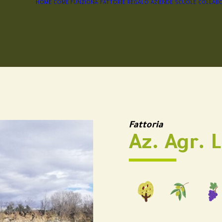
HOME
COME FUNZIONA
FATTORIE
REGALO
AZIENDE
SCUOLE
COLLABO
Fattoria
Az. Agr. L