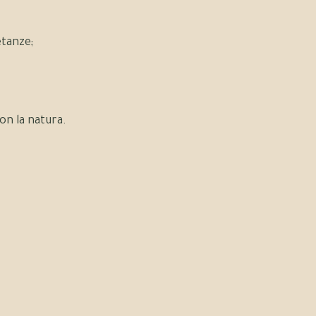
etanze;
n la natura.