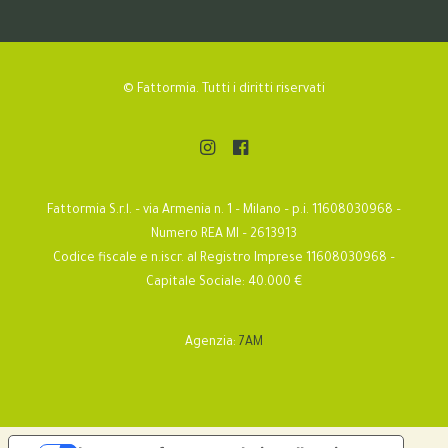
© Fattormia. Tutti i diritti riservati
Fattormia S.r.l. – via Armenia n. 1 – Milano – p.i. 11608030968 –
Numero REA MI – 2613913
Codice fiscale e n.iscr. al Registro Imprese 11608030968 –
Capitale Sociale: 40.000 €
Agenzia:
7AM