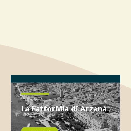
La FattorMia di Arzanà