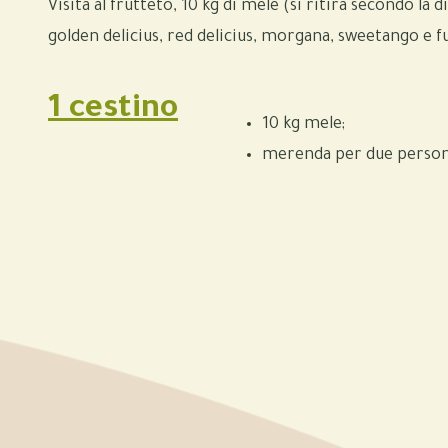
Visita al frutteto, 10 kg di mele (si ritira secondo la 
golden delicius, red delicius, morgana, sweetango e 
1 cestino
10 kg mele;
merenda per due perso