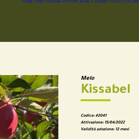
HOME
COME FUNZIONA
FATTORIE
REGALO
AZIENDE
SCUOLE
COLLABO
Melo
Kissabel
Codice:
#2041
Attivazione:
15/04/2022
Validità adozione:
12 mesi